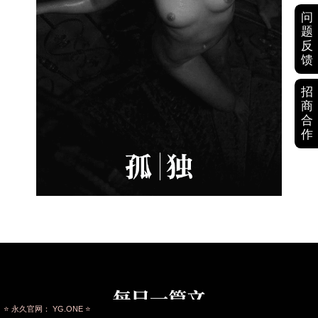
问
题
反
馈
招
商
合
作
⭐ 永久官网： YG.ONE ⭐